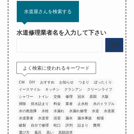
水道屋さんを検索する
水道修理業者名を入力して下さい
検索
よく検索に使われるキーワード
CM
DIY
おすすめ
お知らせ
つまり
ぼったくり
イースマイル
キッチン
クラシアン
クリーンライフ
シャワー
トイレ
交換
修理
冠水
原因
大阪
掃除
排水詰まり
料金
業者
止水栓
水のトラブル
水の救急隊
水栓
水漏れ
水漏れ修理
水道
水道屋
水道業者
水道管
浴室
漏水
漏水事故
相場
破裂
自分で修理
蛇口
評判
詰まり
費用
選び方
風呂
高い
高額請求