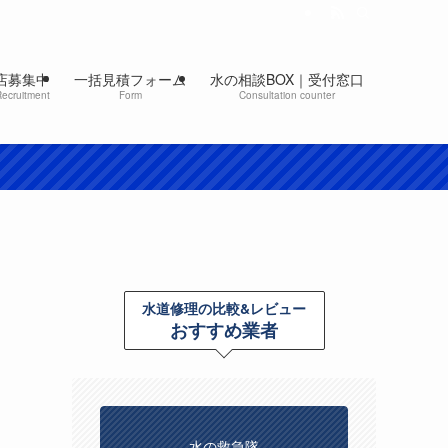
店募集中
一括見積フォーム
水の相談BOX｜受付窓口
Recruitment
Form
Consultation counter
水道修理の比較&レビュー
おすすめ業者
水の救急隊