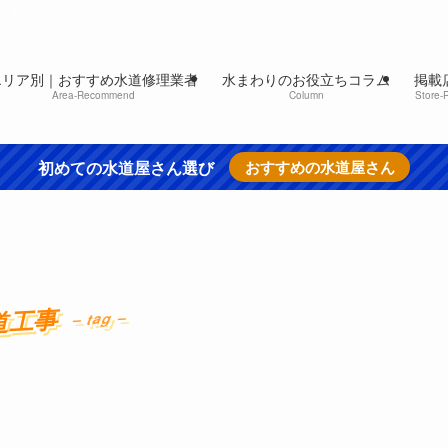
イト
エリア別｜おすすめ水道修理業者
水まわりのお役立ちコラム
掲載
Area-Recommend
Column
Store-
初めての水道屋さん選び
おすすめの水道屋さん
道工事
– tag –