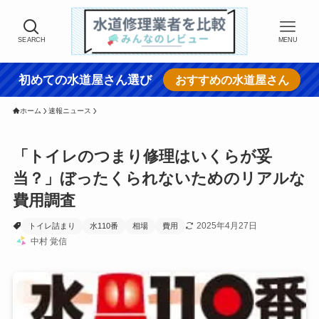
SEARCH
MENU
初めての水道屋さん選び
おすすめの水道屋さん
ホーム
速報ニュース
「トイレのつまり修理はいくらが妥
当？」ぼったくられないためのリアルな
費用調査
2025年4月27日
トイレ詰まり
水110番
相場
費用
中村 覚信