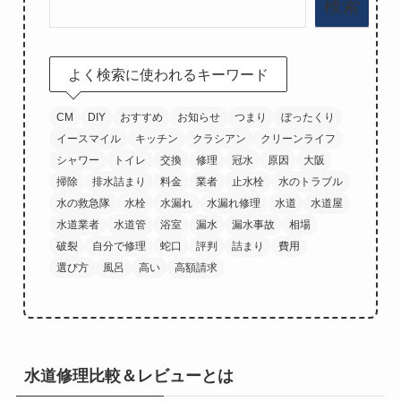
検索
よく検索に使われるキーワード
CM
DIY
おすすめ
お知らせ
つまり
ぼったくり
イースマイル
キッチン
クラシアン
クリーンライフ
シャワー
トイレ
交換
修理
冠水
原因
大阪
掃除
排水詰まり
料金
業者
止水栓
水のトラブル
水の救急隊
水栓
水漏れ
水漏れ修理
水道
水道屋
水道業者
水道管
浴室
漏水
漏水事故
相場
破裂
自分で修理
蛇口
評判
詰まり
費用
選び方
風呂
高い
高額請求
水道修理比較＆レビューとは