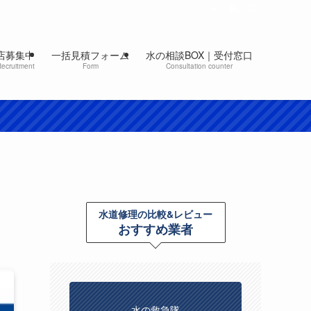
店募集中
一括見積フォーム
水の相談BOX｜受付窓口
Recruitment
Form
Consultation counter
水道修理の比較&レビュー
おすすめ業者
水の救急隊