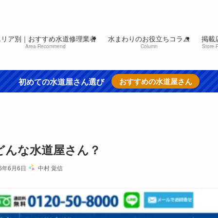
イト
エリア別｜おすすめ水道修理業者
水まわりのお役立ちコラム
掲載
Area-Recommend
Column
Store-
初めての水道屋さん選び
おすすめの水道屋さん
どんな水道屋さん？
26年6月6日
中村 覚信