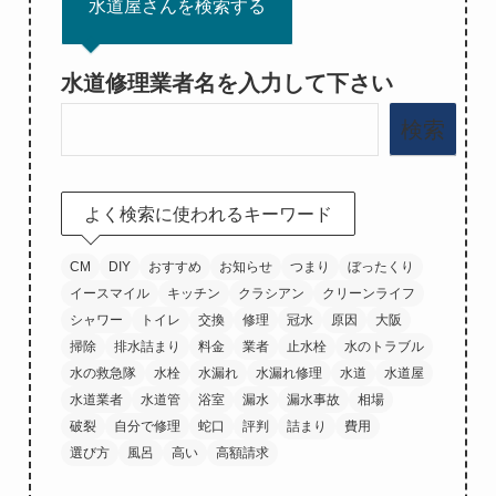
水道屋さんを検索する
水道修理業者名を入力して下さい
検索
よく検索に使われるキーワード
CM
DIY
おすすめ
お知らせ
つまり
ぼったくり
イースマイル
キッチン
クラシアン
クリーンライフ
シャワー
トイレ
交換
修理
冠水
原因
大阪
掃除
排水詰まり
料金
業者
止水栓
水のトラブル
水の救急隊
水栓
水漏れ
水漏れ修理
水道
水道屋
水道業者
水道管
浴室
漏水
漏水事故
相場
破裂
自分で修理
蛇口
評判
詰まり
費用
選び方
風呂
高い
高額請求