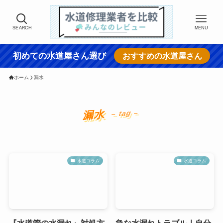
SEARCH
MENU
初めての水道屋さん選び
おすすめの水道屋さん
ホーム
漏水
漏水
– tag –
水道コラム
水道コラム
『水道管の水漏れ』対処方
急な水漏れトラブル｜自分