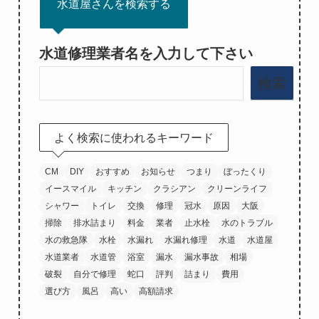
水道屋さんを検索する
水道修理業者名を入力して下さい
検索
よく検索に使われるキーワード
CM
DIY
おすすめ
お知らせ
つまり
ぼったくり
イースマイル
キッチン
クラシアン
クリーンライフ
シャワー
トイレ
交換
修理
冠水
原因
大阪
掃除
排水詰まり
料金
業者
止水栓
水のトラブル
水の救急隊
水栓
水漏れ
水漏れ修理
水道
水道屋
水道業者
水道管
浴室
漏水
漏水事故
相場
破裂
自分で修理
蛇口
評判
詰まり
費用
選び方
風呂
高い
高額請求