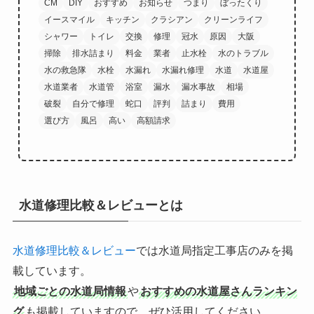
CM
DIY
おすすめ
お知らせ
つまり
ぼったくり
イースマイル
キッチン
クラシアン
クリーンライフ
シャワー
トイレ
交換
修理
冠水
原因
大阪
掃除
排水詰まり
料金
業者
止水栓
水のトラブル
水の救急隊
水栓
水漏れ
水漏れ修理
水道
水道屋
水道業者
水道管
浴室
漏水
漏水事故
相場
破裂
自分で修理
蛇口
評判
詰まり
費用
選び方
風呂
高い
高額請求
水道修理比較＆レビューとは
水道修理比較＆レビュー
では水道局指定工事店のみを掲
載しています。
地域ごとの水道局情報
や
おすすめの水道屋さんランキン
グ
も掲載していますので、ぜひ活用してください。