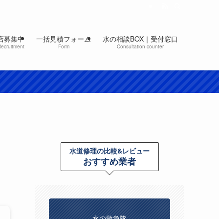
店募集中
一括見積フォーム
水の相談BOX｜受付窓口
Recruitment
Form
Consultation counter
水道修理の比較&レビュー
おすすめ業者
水の救急隊