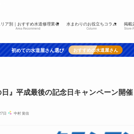
イト
エリア別｜おすすめ水道修理業者
水まわりのお役立ちコラム
掲載
Area-Recommend
Column
Store-
初めての水道屋さん選び
おすすめの水道屋さん
の日』平成最後の記念日キャンペーン開催
27日
中村 覚信