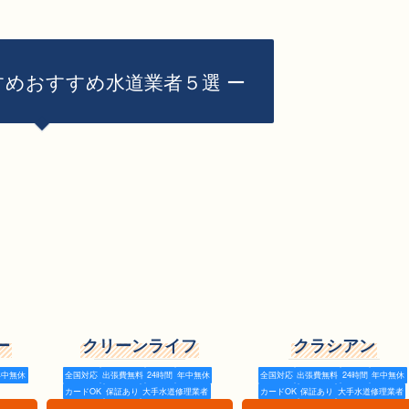
めおすすめ水道業者５選 ー
ー
クリーンライフ
クラシアン
年中無休
全国対応
出張費無料
24時間
年中無休
全国対応
出張費無料
24時間
年中無休
カードOK
保証あり
大手水道修理業者
カードOK
保証あり
大手水道修理業者