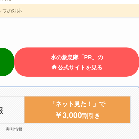
ッフの対応
水の救急隊「PR」の
公式サイトを見る
「ネット見た！」で
報
￥3,000
割引き
割引情報