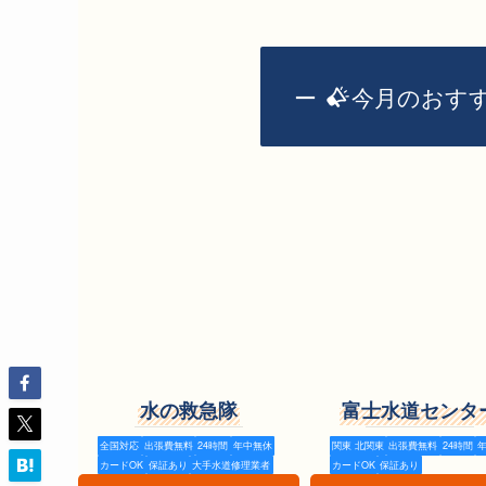
ー
今月のおすす
水の救急隊
富士水道センタ
全国対応
出張費無料
24時間
年中無休
関東 北関東
出張費無料
24時間
カードOK
保証あり
大手水道修理業者
カードOK
保証あり