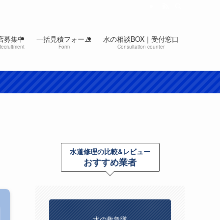
店募集中
一括見積フォーム
水の相談BOX｜受付窓口
Recruitment
Form
Consultation counter
水道修理の比較&レビュー
おすすめ業者
水の救急隊