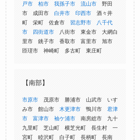
戸市
柏市
我孫子市
流山市
野田
市 成田市
白井市
印西市
酒々井
町 栄町 佐倉市
習志野市
八千代
市
四街道市
八街市 東金市 大網白
里市 銚子市 香取市 富里市 旭市
匝瑳市 神崎町 多古町 東庄町
【南部】
市原市
茂原市 勝浦市 山武市 いす
み市 館山市
木更津市
鴨川市
君津
市
富津市
袖ケ浦市
南房総市 九十
九里町 芝山町 横芝光町 長生村 一
宮町 睦沢町 白子町 長柄町 長南