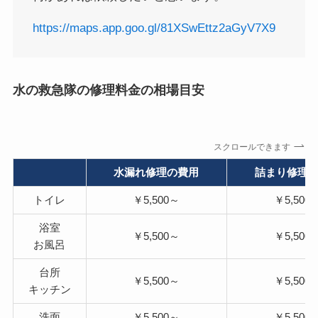
https://maps.app.goo.gl/81XSwEttz2aGyV7X9
水の救急隊の修理料金の相場目安
スクロールできます
水漏れ修理の費用
詰まり修理
トイレ
￥5,500～
￥5,500
浴室
￥5,500～
￥5,500
お風呂
台所
￥5,500～
￥5,500
キッチン
洗面
￥5,500～
￥5,500