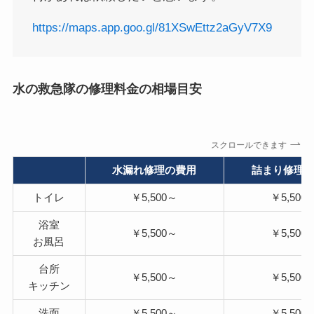
https://maps.app.goo.gl/81XSwEttz2aGyV7X9
水の救急隊の修理料金の相場目安
スクロールできます
水漏れ修理の費用
詰まり修理
トイレ
￥5,500～
￥5,500
浴室
￥5,500～
￥5,500
お風呂
台所
￥5,500～
￥5,500
キッチン
洗面
￥5,500～
￥5,500