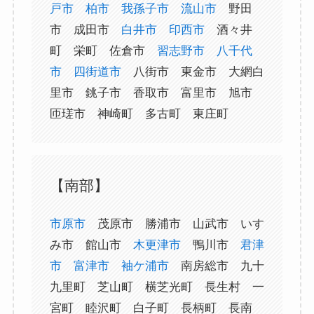
戸市
柏市
我孫子市
流山市
野田
市 成田市
白井市
印西市
酒々井
町 栄町 佐倉市
習志野市
八千代
市
四街道市
八街市 東金市 大網白
里市 銚子市 香取市 富里市 旭市
匝瑳市 神崎町 多古町 東庄町
【南部】
市原市
茂原市 勝浦市 山武市 いす
み市 館山市
木更津市
鴨川市
君津
市
富津市
袖ケ浦市
南房総市 九十
九里町 芝山町 横芝光町 長生村 一
宮町 睦沢町 白子町 長柄町 長南