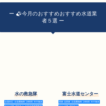
ー
今月のおすすめおすすめ水道業
者５選 ー
水の救急隊
富士水道センター
全国対応
出張費無料
24時間
年中無休
関東 北関東
出張費無料
24時間
年中無休
カードOK
保証あり
大手水道修理業者
カードOK
保証あり