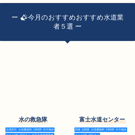
ー
今月のおすすめおすすめ水道業
者５選 ー
水の救急隊
富士水道センター
全国対応
出張費無料
24時間
年中無休
関東 北関東
出張費無料
24時間
年中無休
カードOK
保証あり
大手水道修理業者
カードOK
保証あり