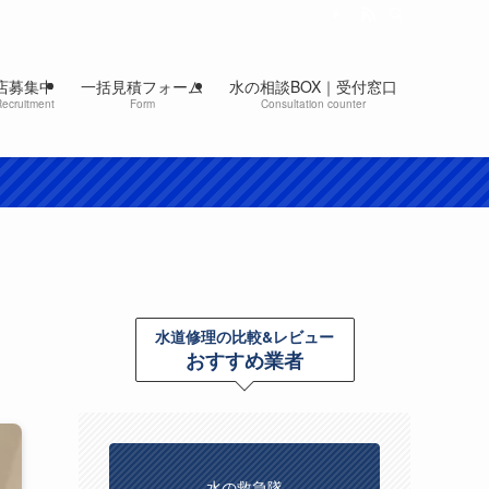
店募集中
一括見積フォーム
水の相談BOX｜受付窓口
Recruitment
Form
Consultation counter
水道修理の比較&レビュー
おすすめ業者
水の救急隊