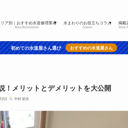
イト
エリア別｜おすすめ水道修理業者
水まわりのお役立ちコラム
掲載
Area-Recommend
Column
Store-
初めての水道屋さん選び
おすすめの水道屋さん
説！メリットとデメリットを大公開
2月2日
中村 覚信