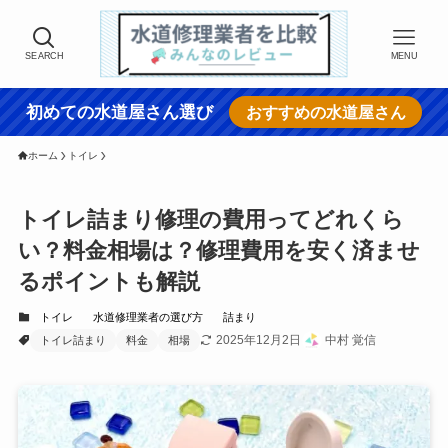
SEARCH
MENU
初めての水道屋さん選び
おすすめの水道屋さん
ホーム
トイレ
トイレ詰まり修理の費用ってどれくら
い？料金相場は？修理費用を安く済ませ
るポイントも解説
トイレ
水道修理業者の選び方
詰まり
2025年12月2日
中村 覚信
トイレ詰まり
料金
相場